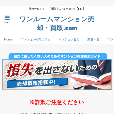
業者の口コミ・買取売却査定.com【PR】
ワンルームマンション売
menu
却・買取.com
Home
マンション売却コラム
マンション査定
業者一覧
マン
※詐欺ご注意ください