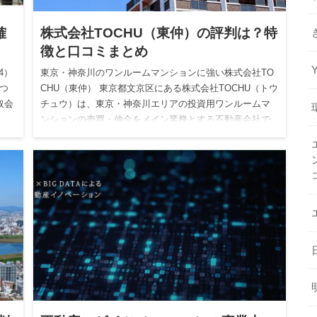
確
株式会社TOCHU（東仲）の評判は？特
徴と口コミまとめ
4）
東京・神奈川のワンルームマンションに強い株式会社TO
につ
CHU（東仲） 東京都文京区にある株式会社TOCHU（トウ
取会
チュウ）は、東京・神奈川エリアの投資用ワンルームマ
ンションの売買・仲介をメイン業務とする不動産会社で
す。 もと…