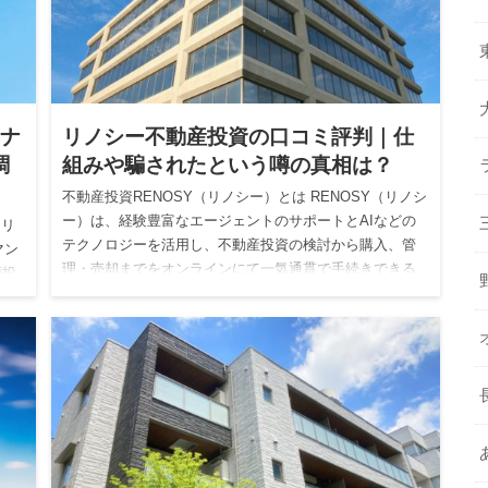
ミナ
リノシー不動産投資の口コミ評判｜仕
調
組みや騙されたという噂の真相は？
不動産投資RENOSY（リノシー）とは RENOSY（リノシ
ー）は、経験豊富なエージェントのサポートとAIなどの
Pリ
テクノロジーを活用し、不動産投資の検討から購入、管
マン
理・売却までをオンラインにて一気通貫で手続きできる
額投
ネット不…