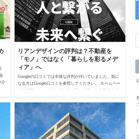
め
リアンデザインの評判は？不動産を
「モノ」ではなく「暮らしを彩るメデ
ィア」へ
2
会
Googleの口コミでは辛辣な評判が付いていました。気に
仲介
なる方はGoogle口コミを参照してください。 ホームペー
ジの情報はしっかりしており、思いの乗った企業のよう
です。 リアンデザインは、不動産を「モノ」ではなく
「暮ら…