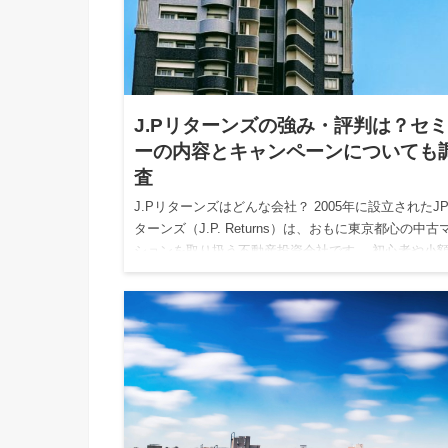
J.Pリターンズの強み・評判は？セ
ーの内容とキャンペーンについても
査
J.Pリターンズはどんな会社？ 2005年に設立されたJ
ターンズ（J.P. Returns）は、おもに東京都心の中古
ションを取り扱う不動産投資会社です。 初心者や小
資家向けに低価格帯のマンションを多く取り揃え…