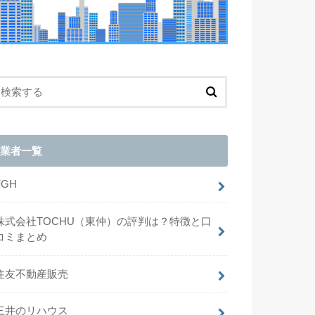
業者一覧
FGH
株式会社TOCHU（東仲）の評判は？特徴と口
コミまとめ
住友不動産販売
三井のリハウス