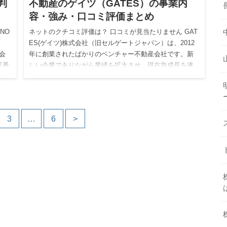
判
不動産のゲイツ（GATES）の事業内
容・強み・口コミ評価まとめ
NO
ネットのクチコミ評価は？ 口コミが見当たりません GAT
ES(ゲイツ)株式会社（旧セルゲートジャパン）は、2012
会
年に創業されたばかりのベンチャー不動産会社です。新
証番
しい企業でありながら業績を拡大させ、現在急成長を遂
げてい…
3
…
6
>