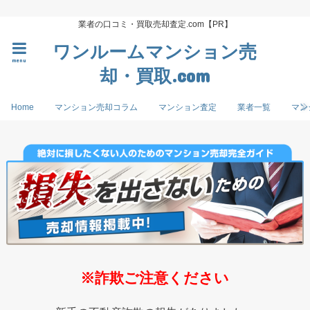
業者の口コミ・買取売却査定.com【PR】
ワンルームマンション売
menu
却・買取.com
Home
マンション売却コラム
マンション査定
業者一覧
マン
※詐欺ご注意ください