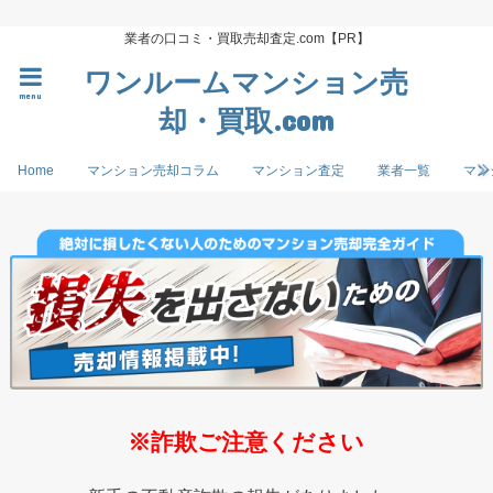
業者の口コミ・買取売却査定.com【PR】
ワンルームマンション売
menu
却・買取.com
Home
マンション売却コラム
マンション査定
業者一覧
マン
※詐欺ご注意ください