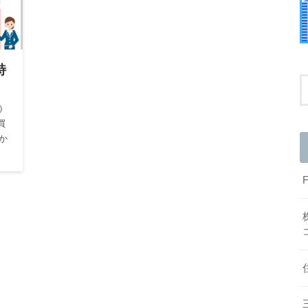
特
1）
買
か