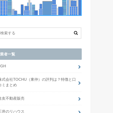
業者一覧
FGH
株式会社TOCHU（東仲）の評判は？特徴と口
コミまとめ
住友不動産販売
三井のリハウス